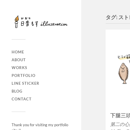
タグ:
スト
HOME
ABOUT
WORKS
PORTFOLIO
LINE STICKER
BLOG
CONTACT
下腿三
第二の心
Thank you for visiting my portfolio