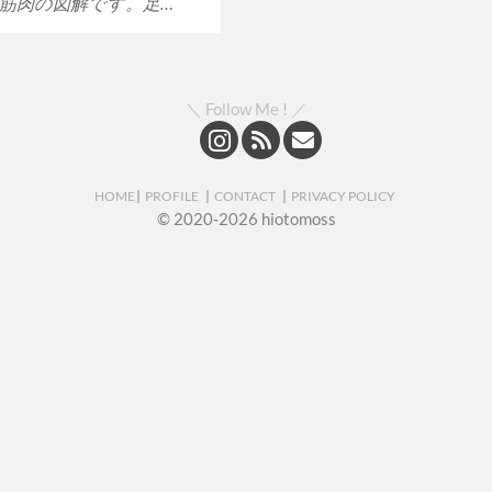
筋肉の図解です。足…
＼ Follow Me ! ／
HOME
PROFILE
CONTACT
PRIVACY POLICY
© 2020-2026 hiotomoss