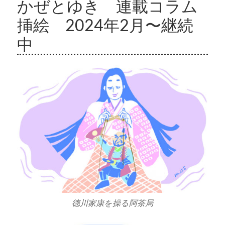
かぜとゆき 連載コラム
挿絵 2024年2月〜継続
中
徳川家康を操る阿茶局