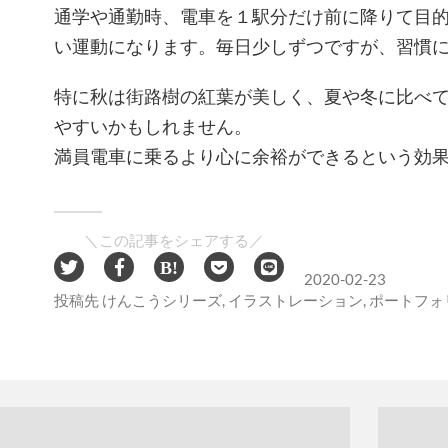
通学や通勤時、電車を１駅分だけ前に降りて目
い運動になります。毎日少しずつですが、習慣
特に秋は街路樹の紅葉が美しく、夏や冬に比べ
やすいかもしれません。
満員電車に乗るより心に余裕ができるという効
＼この記事をシェアする／
2020-02-23
投稿先
けんこうシリーズ
,
イラストレーション
,
ポートフォ