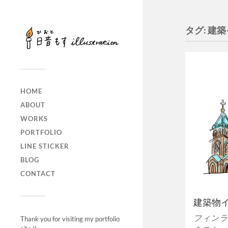
タグ:
建築
HOME
ABOUT
WORKS
PORTFOLIO
LINE STICKER
BLOG
CONTACT
建築物
フィンラ
Thank you for visiting my portfolio