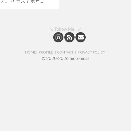
チ。 イラスト制作…
＼ Follow Me ! ／
HOME
PROFILE
CONTACT
PRIVACY POLICY
© 2020-2026 hiotomoss